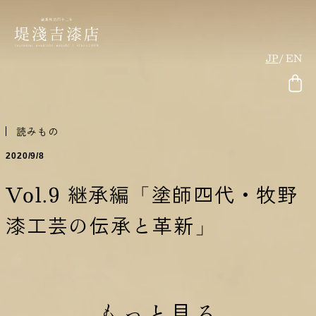
JP
EN
読みもの
2020/9/8
Vol.9 継承編「塗師四代・牧野
漆工芸の伝承と革新」
もっと見る