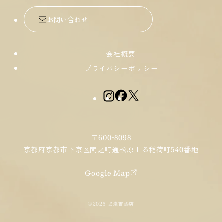
お問い合わせ
会社概要
プライバシーポリシー
〒600-8098
京都府京都市下京区間之町通
松原上る稲荷町540番地
Google Map
©2025 堤淺吉漆店