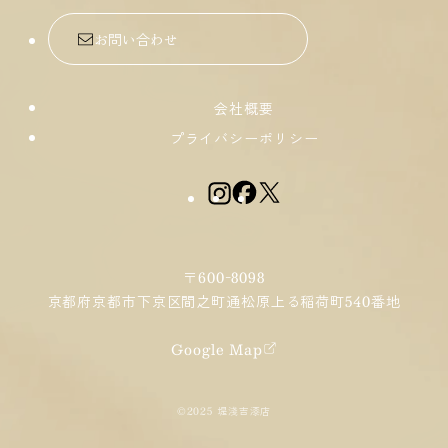
お問い合わせ
会社概要
プライバシーポリシー
〒600-8098
京都府京都市下京区間之町通
松原上る稲荷町540番地
Google Map
©2025 堤淺吉漆店