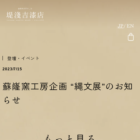
JP
EN
登壇・イベント
2023/7/15
蘇嶐窯工房企画 “縄文展”のお知
らせ
もっと見る